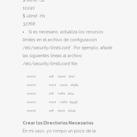
$
ulimit -Ss
10240
$
ulimit -Hs
32768
Si es necesario, actualiza los recursos
limites en el archivo de configuracion
/etc/security/limits.conf
. Por ejemplo, añade
las siguientes lineas al archivo
/etc/security/limits.conf
file:
oracle soft nproc 2047
oracle hard nproc 16384
oracle soft nofile 1024
oracle hard nofile 65536
oracle soft stack 10240
Crear los Directorios Necesarios
En mi caso, yo rompo un poco de la