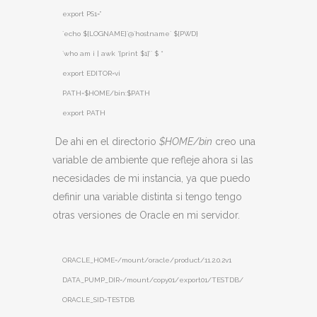
export PS1=”
`echo ${LOGNAME}`@`hostname` ${PWD}
`who am i | awk ‘{print $1}’` $ “
export EDITOR=vi
PATH=$HOME/bin:
$PATH
export PATH
De ahi en el directorio
$HOME/bin
creo una
variable de ambiente que refleje ahora si las
necesidades de mi instancia, ya que puedo
definir una variable distinta si tengo tengo
otras versiones de Oracle en mi servidor.
ORACLE_HOME=/mount/oracle/product/11.2.0.2v1
DATA_PUMP_DIR=/mount/copy01/export01/TESTDB/
ORACLE_SID=TESTDB