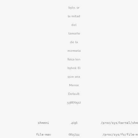
byte, or
la mitad
del
tamaño
de la
memoria
fisica (en
bytes), El
que sea
Menor.
Default
:
536870912
shmmni
4096
/proc/sys/kernel/shm
file
–
max
6815744
/proc/sys/fs/file-m