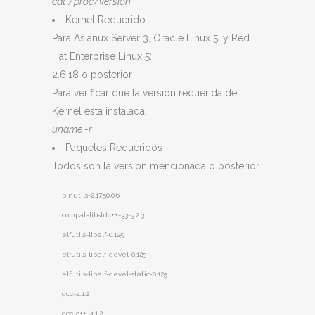
cat /proc/version
Kernel Requerido
Para Asianux Server 3, Oracle Linux 5, y Red
Hat Enterprise Linux 5:
2.6.18 o posterior
Para verificar que la version requerida del
Kernel esta instalada
uname -r
Paquetes Requeridos
Todos son la version mencionada o posterior.
binutils-2.17.50.0.6
compat-libstdc++-33-3.2.3
elfutils-libelf-0.125
elfutils-libelf-devel-0.125
elfutils-libelf-devel-static-0.125
gcc-4.1.2
gcc-c++-4.1.2