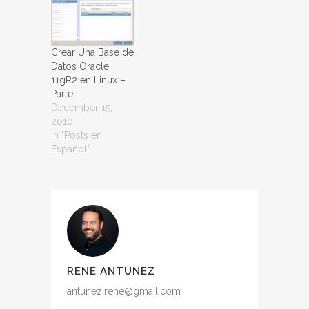
valores
disponibles en la
documentacion
oficial de Oracle
Crear Una Base de
disponible en
Datos Oracle
este enlace.Si no
11gR2 en Linux –
especifico que
Parte I
vamos a usar otro
December 15,
usuario, todos los
2010
comando
In "Posts en
mencionados son
Español"
con el
usuario root, así
que debemos…
RENE ANTUNEZ
antunez.rene@gmail.com