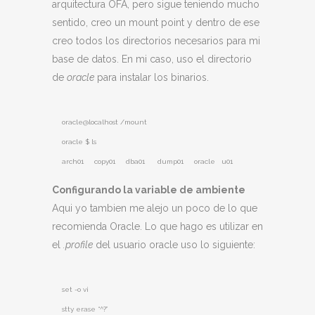
arquitectura OFA, pero sigue teniendo mucho
sentido, creo un mount point y dentro de ese
creo todos los directorios necesarios para mi
base de datos. En mi caso, uso el directorio
de
oracle
para instalar los binarios.
oracle@localhost /mount
oracle $ ls
arch01 copy01 dba01 dump01 oracle u01
Configurando la variable de ambiente
Aqui yo tambien me alejo un poco de lo que
recomienda Oracle. Lo que hago es utilizar en
el
.profile
del usuario oracle uso lo siguiente:
set -o vi
stty erase “^?”