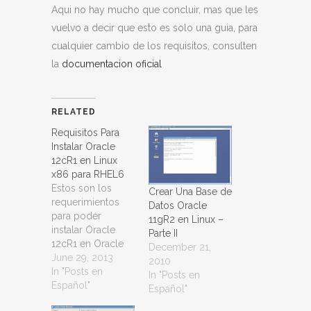
Aqui no hay mucho que concluir, mas que les
vuelvo a decir que esto es solo una guia, para
cualquier cambio de los requisitos, consulten
la
documentacion oficial
RELATED
Requisitos Para
Instalar Oracle
12cR1 en Linux
x86 para RHEL6
Estos son los
Crear Una Base de
requerimientos
Datos Oracle
para poder
11gR2 en Linux –
instalar Oracle
Parte II
12cR1 en Oracle
December 21,
Linux x86 para
June 29, 2013
2010
RHEL 6. Siempre
In "Posts en
In "Posts en
recomiendo
Español"
Español"
tomar los últimos