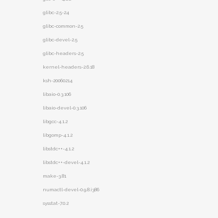
glibc-2.5-24
glibc-common-2.5
glibc-devel-2.5
glibc-headers-2.5
kernel-headers-2.6.18
ksh-20060214
libaio-0.3.106
libaio-devel-0.3.106
libgcc-4.1.2
libgomp-4.1.2
libstdc++-4.1.2
libstdc++-devel-4.1.2
make-3.81
numactl-devel-0.9.8.i386
sysstat-7.0.2