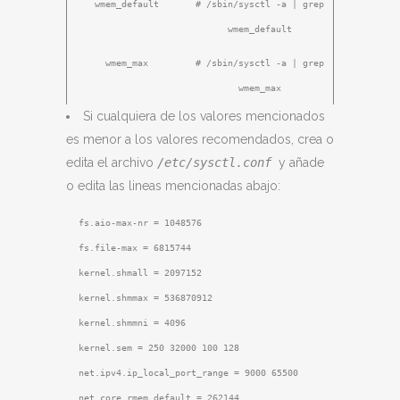
wmem_default
# /sbin/sysctl -a | grep
wmem_default
wmem_max
# /sbin/sysctl -a | grep
wmem_max
Si cualquiera de los valores mencionados
es menor a los valores recomendados, crea o
edita el archivo
/etc/sysctl.conf
y añade
o edita las lineas mencionadas abajo:
fs.aio-max-nr = 1048576
fs.file-max = 6815744
kernel.shmall = 2097152
kernel.shmmax = 536870912
kernel.shmmni = 4096
kernel.sem = 250 32000 100 128
net.ipv4.ip_local_port_range = 9000 65500
net.core.rmem_default = 262144