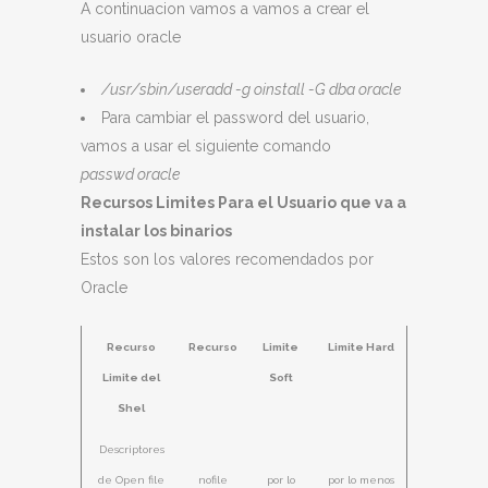
A continuacion vamos a vamos a crear el
usuario oracle
/usr/sbin/useradd -g oinstall -G dba oracle
Para cambiar el password del usuario,
vamos a usar el siguiente comando
passwd oracle
Recursos Limites Para el Usuario que va a
instalar los binarios
Estos son los valores recomendados por
Oracle
Recurso
Recurso
Limite
Limite Hard
Limite del
Soft
Shel
Descriptores
de Open file
nofile
por lo
por lo menos