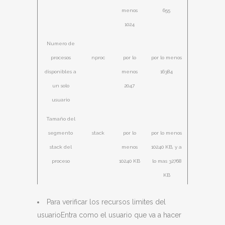
menos
655
1024
Numero de
procesos
nproc
por lo
por lo menos
disponibles a
menos
16384
un solo
2047
usuario
Tamaño del
segmento
stack
por lo
por lo menos
stack del
menos
10240 KB, y a
proceso
10240 KB
lo mas 32768
KB
Para verificar los recursos limites del
usuarioEntra como el usuario que va a hacer