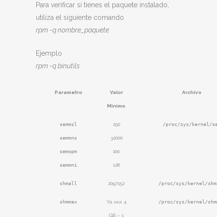
Para verificar si tienes el paquete instalado,
utiliza el siguiente comando
rpm -q nombre_paquete
Ejemplo
rpm -q binutils
Parametro
Valor
Archivo
Minimo
semmsl
250
/proc/sys/kernel/s
semmns
32000
semopm
100
semmni
128
shmall
2097152
/proc/sys/kernel/shm
shmmax
Ya sea 4
/proc/sys/kernel/shm
GB – 1