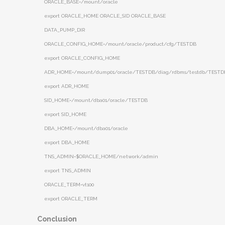
ORACLE_BASE=/mount/oracle
export ORACLE_HOME ORACLE_SID ORACLE_BASE
DATA_PUMP_DIR
ORACLE_CONFIG_HOME=/mount/oracle/product/cfg/TESTDB
export ORACLE_CONFIG_HOME
ADR_HOME=/mount/dump01/oracle/TESTDB/diag/rdbms/testdb/TESTD
export ADR_HOME
SID_HOME=/mount/dba01/oracle/TESTDB
export SID_HOME
DBA_HOME=/mount/dba01/oracle
export DBA_HOME
TNS_ADMIN=$ORACLE_HOME/network/admin
export TNS_ADMIN
ORACLE_TERM=vt100
export ORACLE_TERM
Conclusion