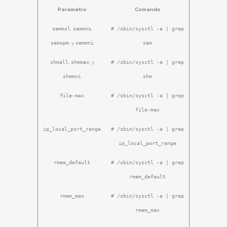
Parametro
Comando
semmsl
,
semmns
,
# /sbin/sysctl -a | grep
semopm
, y
semmni
sem
shmall
,
shmmax
, y
# /sbin/sysctl -a | grep
shmmni
shm
file-max
# /sbin/sysctl -a | grep
file-max
ip_local_port_range
# /sbin/sysctl -a | grep
ip_local_port_range
rmem_default
# /sbin/sysctl -a | grep
rmem_default
rmem_max
# /sbin/sysctl -a | grep
rmem_max