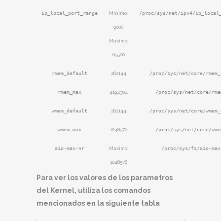
ip_local_port_range
Minimo:
/proc/sys/net/ipv4/ip_local
9000
Maximo:
65500
rmem_default
262144
/proc/sys/net/core/rmem_
rmem_max
4194304
/proc/sys/net/core/rme
wmem_default
262144
/proc/sys/net/core/wmem_
wmem_max
1048576
/proc/sys/net/core/wme
aio-max-nr
Maximo:
/proc/sys/fs/aio-max
1048576
Para ver los valores de los parametros
del Kernel, utiliza los comandos
mencionados en la siguiente tabla