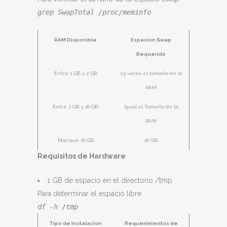
grep SwapTotal /proc/meminfo
RAM Disponible
Espacion Swap
Requerido
Entre 1 GB y 2 GB
1.5 veces el tamaño de la
RAM
Entre 2 GB y 16 GB
Igual al Tamaño de la
RAM
Mas que 16 GB
16 GB
Requisitos de Hardware
1 GB de espacio en el directorio /tmp
Para determinar el espacio libre
df -h /tmp
Tipo de Instalacion
Requerimientos de