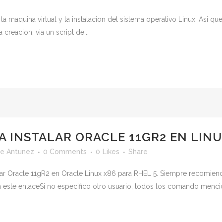
a maquina virtual y la instalacion del sistema operativo Linux. Asi que
 creacion, via un script de...
A INSTALAR ORACLE 11GR2 EN LINU
e Antunez
0 Comments
0
Likes
Share
lar Oracle 11gR2 en Oracle Linux x86 para RHEL 5. Siempre recomiend
 este enlaceSi no especifico otro usuario, todos los comando mencio