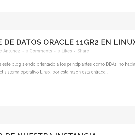
 DE DATOS ORACLE 11GR2 EN LINUX
e Antunez
0 Comments
0
Likes
Share
e este blog siendo orientado a los principiantes como DBAs, no hab
 sistema operativo Linux, por esta razon esta entrada...