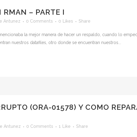
 RMAN – PARTE I
e Antunez
0 Comments
0
Likes
Share
mencionaba la mejor manera de hacer un respaldo, cuando lo empecé
ntran nuestros datafiles, otro donde se encuentran nuestros...
RUPTO (ORA-01578) Y COMO REPA
e Antunez
0 Comments
1
Like
Share