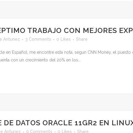
SEPTIMO TRABAJO CON MEJORES EXP
e Antunez
3 Comments
0
Likes
Share
cle en Español, me encontre esta nota, segun CNN Money, el puesto 
cuenta con un crecimiento del 20% en los...
 DE DATOS ORACLE 11GR2 EN LINUX 
e Antunez
0 Comments
0
Likes
Share