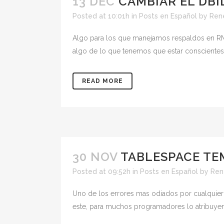
13 DEC
CAMBIAR EL DBI
Posted at 10:01h
in
Posts en Español
by
Ren
Algo para los que manejamos respaldos en RM
algo de lo que tenemos que estar conscientes
READ MORE
30 NOV
TABLESPACE TE
Posted at 09:52h
in
Posts en Español
by
Ren
Uno de los errores mas odiados por cualquier
este, para muchos programadores lo atribuyen 