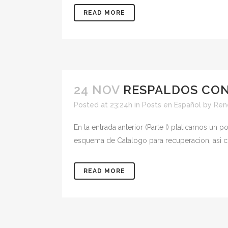
READ MORE
24 NOV
RESPALDOS CON 
Posted at 23:24h
in
Posts en Español
by
Ren
En la entrada anterior (Parte I) platicamos u
esquema de Catalogo para recuperacion, asi c
READ MORE