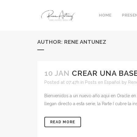
HOME
PRESE
AUTHOR: RENE ANTUNEZ
10 JAN
CREAR UNA BASE 
Posted at 07:47h
in
Posts en Español
by
Ren
Bienvenidos a un nuevo año aqui en Oracle en 
llegan directo a esta serie, la Parte I cubre la ins
READ MORE