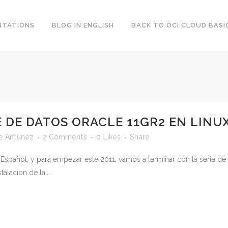
NTATIONS
BLOG IN ENGLISH
BACK TO OCI CLOUD BASI
DE DATOS ORACLE 11GR2 EN LINUX 
e Antunez
2 Comments
0
Likes
Share
Español, y para empezar este 2011, vamos a terminar con la serie de 
talacion de la...