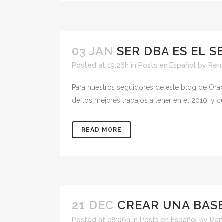
03 JAN
SER DBA ES EL 
Posted at 19:26h
in
Posts en Español
by
Ren
Para nuestros seguidores de este blog de Ora
de los mejores trabajos a tener en el 2010, y 
READ MORE
21 DEC
CREAR UNA BASE
Posted at 08:06h
in
Posts en Español
by
Ren