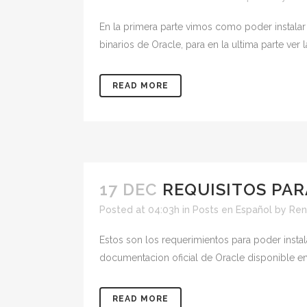
En la primera parte vimos como poder instalar l
binarios de Oracle, para en la ultima parte ver la
READ MORE
17 DEC
REQUISITOS PAR
Posted at 04:03h
in
Posts en Español
by
Ren
Estos son los requerimientos para poder insta
documentacion oficial de Oracle disponible en
READ MORE