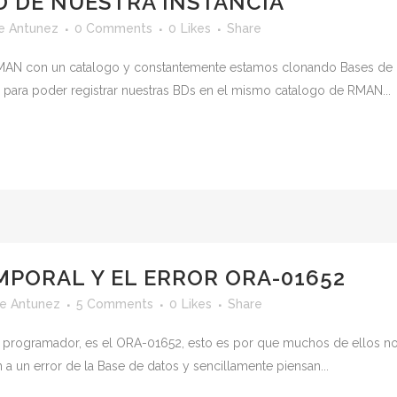
D DE NUESTRA INSTANCIA
e Antunez
0 Comments
0
Likes
Share
AN con un catalogo y constantemente estamos clonando Bases de Dat
 para poder registrar nuestras BDs en el mismo catalogo de RMAN...
MPORAL Y EL ERROR ORA-01652
e Antunez
5 Comments
0
Likes
Share
 programador, es el ORA-01652, esto es por que muchos de ellos no
a un error de la Base de datos y sencillamente piensan...