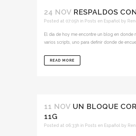
24 NOV
RESPALDOS CON
Posted at 07:05h
in
Posts en Español
by
Ren
El dia de hoy me encontre un blog en donde 
varios scripts, uno para definir donde de encue
READ MORE
11 NOV
UN BLOQUE COR
11G
Posted at 06:33h
in
Posts en Español
by
Ren